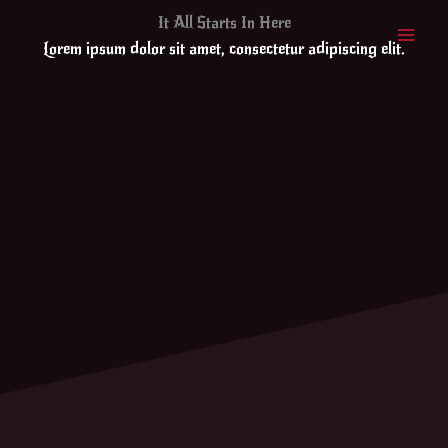
Skip
It All Starts In Here
to
Lorem ipsum dolor sit amet, consectetur adipiscing elit.
content